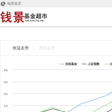
钱景首页
收益走势
净值走势
当前基金
上证指数
4%
3%
钱景量身定制，赚得更多
2%
1%