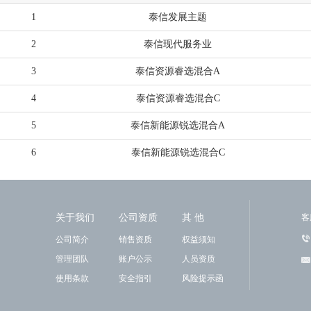
1
泰信发展主题
2
泰信现代服务业
3
泰信资源睿选混合A
4
泰信资源睿选混合C
5
泰信新能源锐选混合A
6
泰信新能源锐选混合C
关于我们
公司资质
其 他
客
公司简介
销售资质
权益须知
管理团队
账户公示
人员资质
使用条款
安全指引
风险提示函