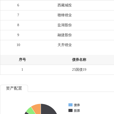
6
西藏城投
7
赣锋锂业
8
盐湖股份
9
融捷股份
10
天齐锂业
序号
债券名称
1
25国债19
资产配置
债券
股票