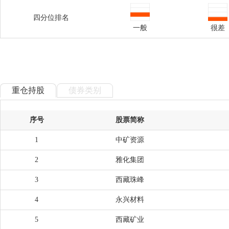
四分位排名
一般
很差
重仓持股
债券类别
序号
股票简称
1
中矿资源
2
雅化集团
3
西藏珠峰
4
永兴材料
5
西藏矿业