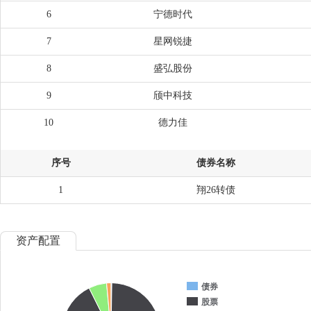
6
宁德时代
7
星网锐捷
8
盛弘股份
9
颀中科技
10
德力佳
序号
债券名称
1
翔26转债
资产配置
债券
股票