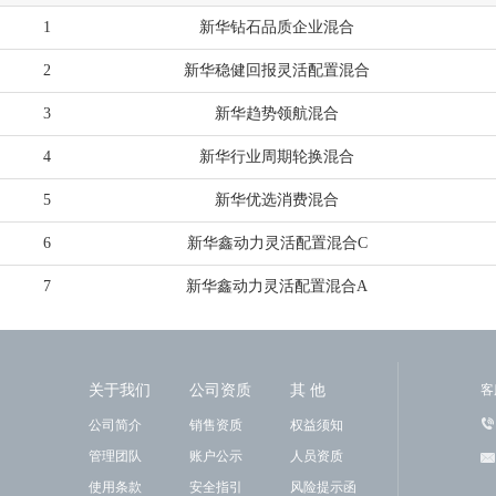
1
新华钻石品质企业混合
2
新华稳健回报灵活配置混合
3
新华趋势领航混合
4
新华行业周期轮换混合
5
新华优选消费混合
6
新华鑫动力灵活配置混合C
7
新华鑫动力灵活配置混合A
关于我们
公司资质
其 他
客
公司简介
销售资质
权益须知
管理团队
账户公示
人员资质
使用条款
安全指引
风险提示函