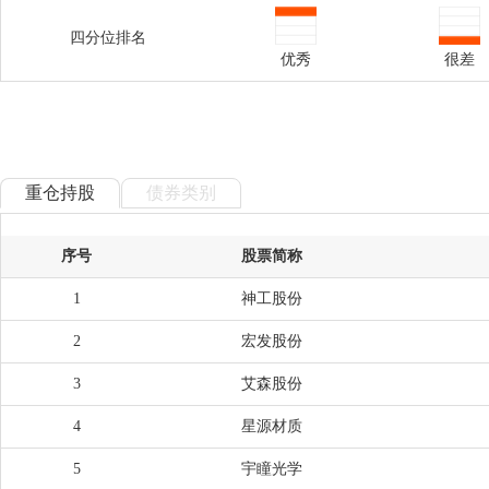
四分位排名
优秀
很差
重仓持股
债券类别
序号
股票简称
1
神工股份
2
宏发股份
3
艾森股份
4
星源材质
5
宇瞳光学